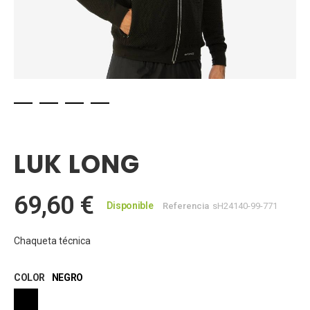
Saltar
al
comienzo
LUK LONG
de
la
galería
69,60 €
de
Disponible
Referencia
sH24140-99-771
imágenes
Chaqueta técnica
COLOR
NEGRO