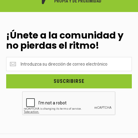
PROPIA Y DE PROXIMIDAD
¡Únete a la comunidad y
no pierdas el ritmo!
¡Únete
a
la
comunidad
SUSCRIBIRSE
y
no
pierdas
el
ritmo!